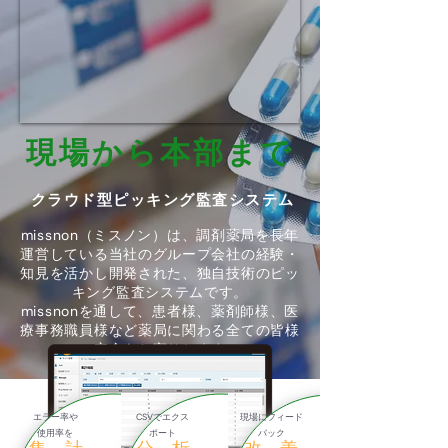
現場から本部まで
クラウド型ピッキング監査システム
missnon（ミスノン）は、調剤薬局を長年
運営している当社のグループ会社の経験・
知見を活かし開発された、独自技術のピッ
キング監査システムです。
missnonを通して、患者様、薬剤師様、医
療事務職員様など薬局に関わる全ての皆様
の安全をお守りします。
エラー率や
CSVでエクス
現場にフィード
使用率を
ポート
バック