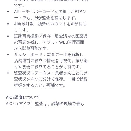
です。
AIサーチ：バーコードが欠損したPTPシ
ートでも、AIが監査を補助します。
AI自動計数：錠数のカウントをAIが補助
します。
証跡写真撮影／保存：監査済みの医薬品
の写真を残し、アプリ／WEB管理画面
から閲覧可能です。
ダッシュボード：監査データを解析し、
店舗運営に役立つ情報を可視化。振り返
りや改善に役立てることが可能です。
監査状況ステータス：患者さんごとに監
査状況を４つに分けて保存。一目で状況
把握をすることが可能です。
AICE監査について
AICE（アイス）監査は、調剤の現場で最も
重要な「確認」という行為を、より速く、よ
り確実に行えるよう支えるクラウド型ピッキ
ング監査システムです。私たちは、AIやシス
テムで薬剤師の判断を置き換えるのではな