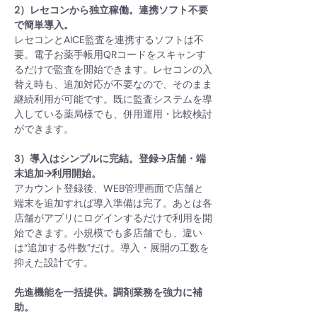
2）レセコンから独立稼働。連携ソフト不要
で簡単導入。
レセコンとAICE監査を連携するソフトは不
要。電子お薬手帳用QRコードをスキャンす
るだけで監査を開始できます。レセコンの入
替え時も、追加対応が不要なので、そのまま
継続利用が可能です。既に監査システムを導
入している薬局様でも、併用運用・比較検討
ができます。
3）導入はシンプルに完結。登録→店舗・端
末追加→利用開始。
アカウント登録後、WEB管理画面で店舗と
端末を追加すれば導入準備は完了。あとは各
店舗がアプリにログインするだけで利用を開
始できます。小規模でも多店舗でも、違い
は“追加する件数”だけ。導入・展開の工数を
抑えた設計です。
先進機能を一括提供。調剤業務を強力に補
助。