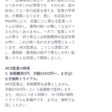
ロー、設備環境が異なり、監査の進め方がば
らつきやすいのが実情です。そのため、誰が
担当しても一定の品質を保てる「監査の平準
化」が重要になります。更に、出店拡大や
M&A等により、店舗ごとに異なる監査シス
テムが混在し、運用の統一が難しくなるケー
スも少なくありません。一方で、監査システ
ムの導入・切り替えには初期費用や設定作業
が伴い、これが統一化の大きな障壁となって
います。AICE監査は、こうした課題に対
し、費用面・運用面の両方で導入しやすい監
査システムを目指して開発しました。
AICE監査の特長
1）初期費用0円、月額3,500円〜。まずは1
か月無料トライアル。
AICE監査は、初期費用を必要としません。
月額3,500円～という低価格で提供します。
また、1法人につき１回限り、1か月間の無料
トライアルも実施中です。まずは、無料でお
試しください。