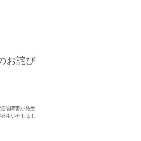
nonカウント
About Us
NEWS
FAQ
お詫び​
nに通信障害が発生
が発生いたしまし
。